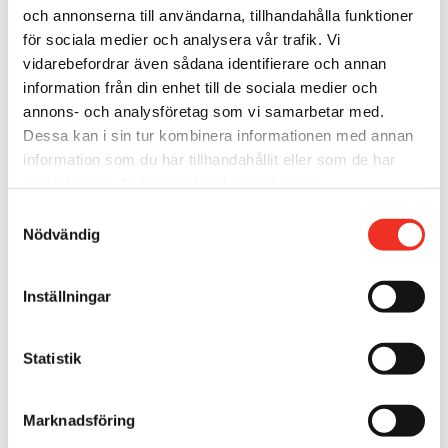
och annonserna till användarna, tillhandahålla funktioner
för sociala medier och analysera vår trafik. Vi
vidarebefordrar även sådana identifierare och annan
information från din enhet till de sociala medier och
annons- och analysföretag som vi samarbetar med.
Dessa kan i sin tur kombinera informationen med annan
information som du har tillhandahållit eller som de har
samlat in när du har använt deras tjänster.
S
Nödvändig
a
m
t
Inställningar
y
c
k
Statistik
e
s
Marknadsföring
v