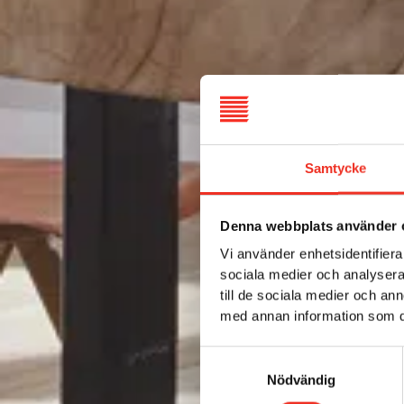
Samtycke
Denna webbplats använder 
Vi använder enhetsidentifierar
sociala medier och analysera 
till de sociala medier och a
med annan information som du 
S
a
Nödvändig
m