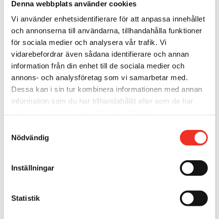
Denna webbplats använder cookies
Vi använder enhetsidentifierare för att anpassa innehållet
och annonserna till användarna, tillhandahålla funktioner
för sociala medier och analysera vår trafik. Vi
vidarebefordrar även sådana identifierare och annan
information från din enhet till de sociala medier och
annons- och analysföretag som vi samarbetar med.
Dessa kan i sin tur kombinera informationen med annan
information som du har tillhandahållit eller som de har
samlat in när du har använt deras tjänster.
S
Nödvändig
a
m
t
Inställningar
y
c
k
Statistik
e